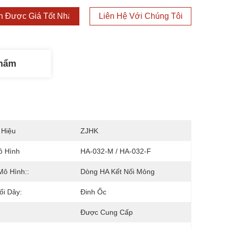
 Được Giá Tốt Nhất
Liên Hệ Với Chúng Tôi
Phẩm
 Hiệu
ZJHK
ô Hình
HA-032-M / HA-032-F
Mô Hình::
Dòng HA Kết Nối Mỏng
ối Dây:
Đinh Ốc
Được Cung Cấp