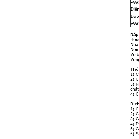
AW
Điể
Đườ
AW
Nắp
Hood
Nhà 
Ném 
Vỏ b
Vòn
Thô
1) C
2) 
3) K
chất
4) C
Dịc
1) C
2) C
3) G
4) D
5) G
6) S