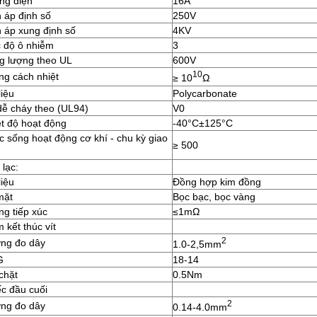
ng điện
16A
 áp định số
250V
 áp xung định số
4KV
 độ ô nhiễm
3
g lượng theo UL
600V
10
ng cách nhiệt
≥ 10
Ω
liệu
Polycarbonate
dễ cháy theo (UL94)
V0
t độ hoạt động
-40°C±125°C
 sống hoạt động cơ khí - chu kỳ giao
≥ 500
 lạc:
liệu
Đồng hợp kim đồng
mặt
Bọc bạc, bọc vàng
g tiếp xúc
≤1mΩ
 kết thúc vít
2
ng đo dây
1.0-2,5mm
G
18-14
chặt
0.5Nm
c đầu cuối
2
ng đo dây
0.14-4.0mm