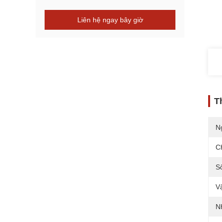
Liên hệ ngay bây giờ
T
N
C
S
Vậ
N