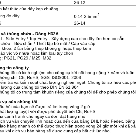
G
26-12
m kết thúc của dây kẹp chuồng
2
ng đo dây
0.14-2.5mm
G
26-14
 và thùng chứa - Dòng H32A
 - Side Entry / Top Entry - Xây dựng cao cho dây lớn hơn có sẵn
chứa - Bức chắn / Thiết lập bề mặt / Cáp vào cáp
khóa: 2 lần bằng thép không gỉ hoặc thép kẽm
ảo vệ: vỏ nhựa hoặc kim loại tùy chọn
g: PG21, PG29 / M25, M32
ng tin công ty
húng tôi có kinh nghiệm cho công cụ kết nối hạng nặng 7 năm và luôn tậ
Chứng chỉ: CE, RoHS, SGS, ISO9001: 2008
iểm tra và kiểm soát chất lượng nghiêm ngặt: Chúng tôi sở hữu các 
 lượng của chúng tôi theo DIN EN 61 984
húng tôi có trung tâm khuôn riêng của chúng tôi để cho phép chúng tô
h vụ của chúng tôi
âu hỏi của bạn sẽ được trả lời trong vòng 2 giờ.
hất lượng tuyệt vời được phê duyệt bởi CE, RoHS
iá cạnh tranh cho ngay cả đơn đặt hàng nhỏ
ịch vụ vận chuyển linh hoạt: cửa đến cửa bằng DHL hoặc Fedex, bằn
iao hàng nhanh có thể được thực hiện trong vòng 24 giờ một khi đã x
au khi dịch vụ bán hàng sẽ được cung cấp bất cứ lúc nào.