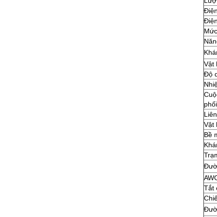
Lượ
Điện
Điện
Mức
Năn
Khá
Vật 
Độ 
Nhiệ
Cuộc
phối
Liên
Vật 
Bề 
Khán
Trạm
Đườ
AW
Tắt 
Chiế
Đườ