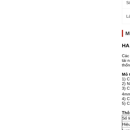
S
L
M
HA 
Các 
tải 
thốn
Mô 
1) C
2) N
3) C
4m
4) C
5) C
Thô
Số l
Hiệu