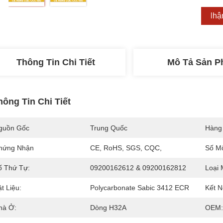
Nhận
Thông Tin Chi Tiết
Mô Tả Sản 
hông Tin Chi Tiết
guồn Gốc
Trung Quốc
Hàng
hứng Nhận
CE, RoHS, SGS, CQC,
Số M
ố Thứ Tự:
09200162612 & 09200162812
Loại 
t Liệu:
Polycarbonate Sabic 3412 ECR
Kết N
hà Ở:
Dòng H32A
OEM: