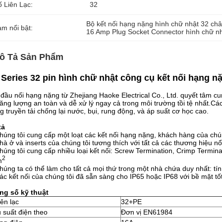
ố Liên Lạc:
32
Bộ kết nối hạng nặng hình chữ nhật 32 ch
àm nổi bật:
16 Amp Plug Socket Connector hình chữ n
ô Tả Sản Phẩm
Series 32 pin hình chữ nhật công cụ kết nối hạng 
đầu nối hạng nặng từ Zhejiang Haoke Electrical Co., Ltd. quyết tâm c
năng lượng an toàn và dễ xử lý ngay cả trong môi trường tồi tệ nhất.Cá
g truyền tải chống lại nước, bụi, rung động, và áp suất cơ học cao.
tả
húng tôi cung cấp một loạt các kết nối hạng nặng, khách hàng của chú
hà ở và inserts của chúng tôi tương thích với tất cả các thương hiệu nổi
húng tôi cung cấp nhiều loại kết nối: Screw Termination, Crimp Termin
2
m
húng ta có thể làm cho tất cả mọi thứ trong một nhà chứa duy nhất: tín 
ác kết nối của chúng tôi đã sẵn sàng cho IP65 hoặc IP68 với bề mặt tố
ng số kỹ thuật
iên lạc
32+PE
 suất điện theo
Đơn vị EN61984