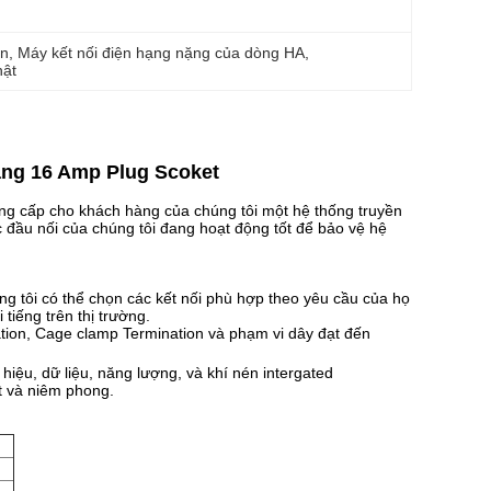
ân
, 
Máy kết nối điện hạng nặng của dòng HA
, 
hật
nặng 16 Amp Plug Scoket
ung cấp cho khách hàng của chúng tôi một hệ thống truyền
c đầu nối của chúng tôi đang hoạt động tốt để bảo vệ hệ
ng tôi có thể chọn các kết nối phù hợp theo yêu cầu của họ
 tiếng trên thị trường.
ation, Cage clamp Termination và phạm vi dây đạt đến
hiệu, dữ liệu, năng lượng, và khí nén intergated
t và niêm phong.