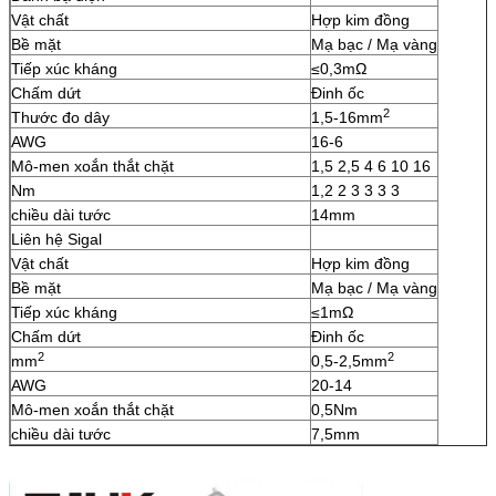
Vật chất
Hợp kim đồng
Bề mặt
Mạ bạc / Mạ vàng
Tiếp xúc kháng
≤0,3mΩ
Chấm dứt
Đinh ốc
2
Thước đo dây
1,5-16mm
AWG
16-6
Mô-men xoắn thắt chặt
1,5 2,5 4 6 10 16
Nm
1,2 2 3 3 3 3
chiều dài tước
14mm
Liên hệ Sigal
Vật chất
Hợp kim đồng
Bề mặt
Mạ bạc / Mạ vàng
Tiếp xúc kháng
≤1mΩ
Chấm dứt
Đinh ốc
2
2
mm
0,5-2,5mm
AWG
20-14
Mô-men xoắn thắt chặt
0,5Nm
chiều dài tước
7,5mm