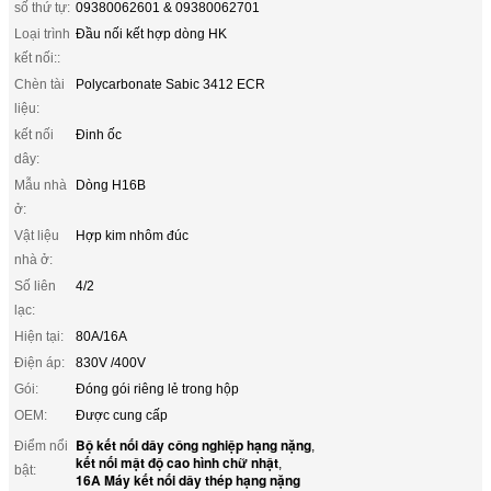
số thứ tự:
09380062601 & 09380062701
Loại trình
Đầu nối kết hợp dòng HK
kết nối::
Chèn tài
Polycarbonate Sabic 3412 ECR
liệu:
kết nối
Đinh ốc
dây:
Mẫu nhà
Dòng H16B
ở:
Vật liệu
Hợp kim nhôm đúc
nhà ở:
Số liên
4/2
lạc:
Hiện tại:
80A/16A
Điện áp:
830V /400V
Gói:
Đóng gói riêng lẻ trong hộp
OEM:
Được cung cấp
Bộ kết nối dây công nghiệp hạng nặng
Điểm nổi
,
kết nối mật độ cao hình chữ nhật
,
bật:
16A Máy kết nối dây thép hạng nặng