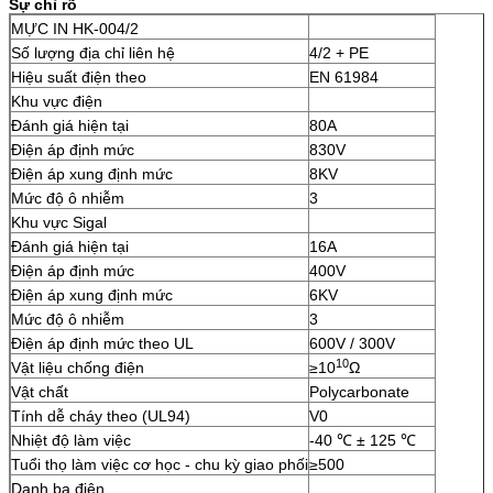
Sự chỉ rõ
MỰC IN HK-004/2
Số lượng địa chỉ liên hệ
4/2 + PE
Hiệu suất điện theo
EN 61984
Khu vực điện
Đánh giá hiện tại
80A
Điện áp định mức
830V
Điện áp xung định mức
8KV
Mức độ ô nhiễm
3
Khu vực Sigal
Đánh giá hiện tại
16A
Điện áp định mức
400V
Điện áp xung định mức
6KV
Mức độ ô nhiễm
3
Điện áp định mức theo UL
600V / 300V
10
Vật liệu chống điện
≥10
Ω
Vật chất
Polycarbonate
Tính dễ cháy theo (UL94)
V0
Nhiệt độ làm việc
-40 ℃ ± 125 ℃
Tuổi thọ làm việc cơ học - chu kỳ giao phối
≥500
Danh bạ điện