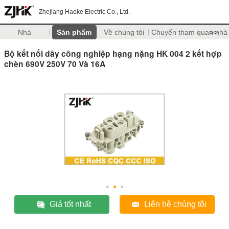
Zhejiang Haoke Electric Co., Ltd.
Nhà
Sản phẩm
Về chúng tôi
Chuyến tham quan nhà
>>
Bộ kết nối dây công nghiệp hạng nặng HK 004 2 kết hợp
chèn 690V 250V 70 Và 16A
Giá tốt nhất
Liên hệ chúng tôi