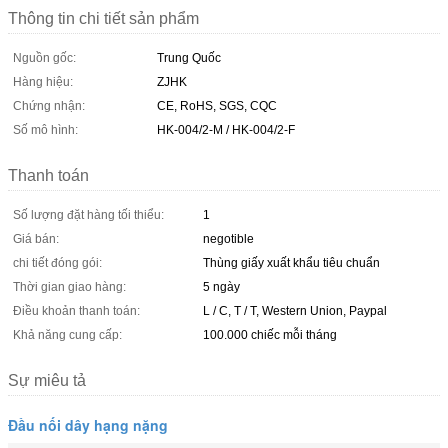
Thông tin chi tiết sản phẩm
Nguồn gốc:
Trung Quốc
Hàng hiệu:
ZJHK
Chứng nhận:
CE, RoHS, SGS, CQC
Số mô hình:
HK-004/2-M / HK-004/2-F
Thanh toán
Số lượng đặt hàng tối thiểu:
1
Giá bán:
negotible
chi tiết đóng gói:
Thùng giấy xuất khẩu tiêu chuẩn
Thời gian giao hàng:
5 ngày
Điều khoản thanh toán:
L / C, T / T, Western Union, Paypal
Khả năng cung cấp:
100.000 chiếc mỗi tháng
Sự miêu tả
Đầu nối dây hạng nặng