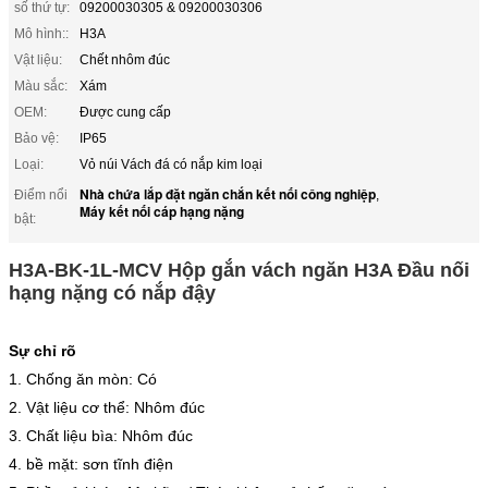
số thứ tự:
09200030305 & 09200030306
Mô hình::
H3A
Vật liệu:
Chết nhôm đúc
Màu sắc:
Xám
OEM:
Được cung cấp
Bảo vệ:
IP65
Loại:
Vỏ núi Vách đá có nắp kim loại
Nhà chứa lắp đặt ngăn chắn kết nối công nghiệp
Điểm nổi
,
Máy kết nối cáp hạng nặng
bật:
H3A-BK-1L-MCV Hộp gắn vách ngăn H3A Đầu nối
hạng nặng có nắp đậy
Sự chỉ rõ
1. Chống ăn mòn: Có
2. Vật liệu cơ thể: Nhôm đúc
3. Chất liệu bìa: Nhôm đúc
4. bề mặt: sơn tĩnh điện