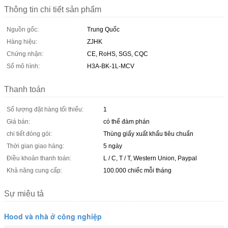
Thông tin chi tiết sản phẩm
Nguồn gốc:
Trung Quốc
Hàng hiệu:
ZJHK
Chứng nhận:
CE, RoHS, SGS, CQC
Số mô hình:
H3A-BK-1L-MCV
Thanh toán
Số lượng đặt hàng tối thiểu:
1
Giá bán:
có thể đàm phán
chi tiết đóng gói:
Thùng giấy xuất khẩu tiêu chuẩn
Thời gian giao hàng:
5 ngày
Điều khoản thanh toán:
L / C, T / T, Western Union, Paypal
Khả năng cung cấp:
100.000 chiếc mỗi tháng
Sự miêu tả
Hood và nhà ở công nghiệp