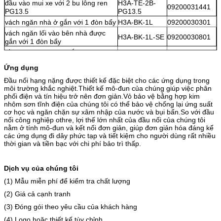
đầu vào mui xe với 2 bu lông ren
H3A-TE-2B-
09200031441
PG13.5
PG13.5
vách ngăn nhà ở gắn với 1 đòn bẩy
H3A-BK-1L
09200030301
vách ngăn lối vào bên nhà được
H3A-BK-1L-SE
09200030801
gắn với 1 đòn bẩy
bề mặt nhà ở được gắn với 1 đòn
H3A-SF-1L-
19200031250
bẩy ren M20
M20
Ứng dụng
bề mặt nhà ở được gắn với 1 cần
H3A-SF-1L-
09200031250
gạt ren PG11, lối vào phía dưới
PG11
Đầu nối hạng nặng được thiết kế đặc biệt cho các ứng dụng trong
môi trường khắc nghiệt.Thiết kế mô-đun của chúng giúp việc phân
bề mặt vỏ được gắn với 1 đòn bẩy
H3A-SF-1L-
09200031251
phối điện và tín hiệu trở nên đơn giản.Vỏ bảo vệ bằng hợp kim
ren PG13.5, lối vào phía dưới
PG13.5
nhôm sơn tĩnh điện của chúng tôi có thể bảo vệ chống lại ứng suất
cáp nhà ở sang loại cáp có 1 cần
H3A-CCT-1L-
cơ học và ngăn chặn sự xâm nhập của nước và bụi bẩn.So với đầu
19200031750
ren M20
M20
nối công nghiệp othre, lợi thế lớn nhất của đầu nối của chúng tôi
nằm ở tính mô-đun và kết nối đơn giản, giúp đơn giản hóa đáng kể
cáp nhà ở sang loại cáp có 1 cần
H3A-CCT-1L-
09200031750
các ứng dụng đi dây phức tạp và tiết kiệm cho người dùng rất nhiều
gạt ren PG11
PG11
thời gian và tiền bạc với chi phí bảo trì thấp.
cáp nhà ở sang loại cáp có 1 cần
H3A-CCT-1L-
09200031751
ren PG13.5
PG13.5
Dịch vụ của chúng tôi
(1) Mẫu miễn phí để kiểm tra chất lượng
(2) Giá cả cạnh tranh
(3) Đóng gói theo yêu cầu của khách hàng
(4) Logo hoặc thiết kế tùy chỉnh