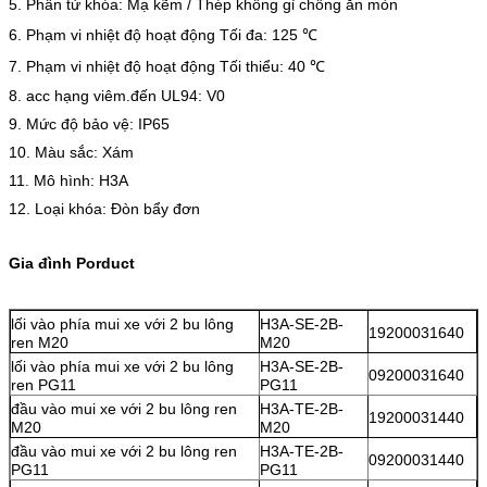
5. Phần tử khóa: Mạ kẽm / Thép không gỉ chống ăn mòn
6. Phạm vi nhiệt độ hoạt động Tối đa: 125 ℃
7. Phạm vi nhiệt độ hoạt động Tối thiểu: 40 ℃
8. acc hạng viêm.đến UL94: V0
9. Mức độ bảo vệ: IP65
10. Màu sắc: Xám
11. Mô hình: H3A
12. Loại khóa: Đòn bẩy đơn
Gia đình Porduct
lối vào phía mui xe với 2 bu lông
H3A-SE-2B-
19200031640
ren M20
M20
lối vào phía mui xe với 2 bu lông
H3A-SE-2B-
09200031640
ren PG11
PG11
đầu vào mui xe với 2 bu lông ren
H3A-TE-2B-
19200031440
M20
M20
đầu vào mui xe với 2 bu lông ren
H3A-TE-2B-
09200031440
PG11
PG11