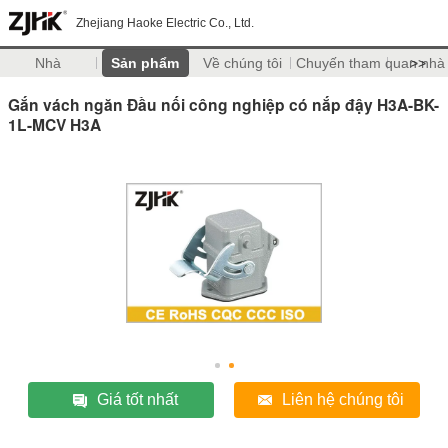
Zhejiang Haoke Electric Co., Ltd.
Nhà
Sản phẩm
Về chúng tôi
Chuyến tham quan nhà
>>
Gắn vách ngăn Đầu nối công nghiệp có nắp đậy H3A-BK-
1L-MCV H3A
Giá tốt nhất
Liên hệ chúng tôi