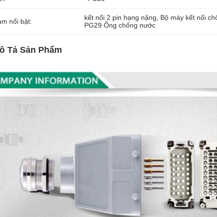
kết nối 2 pin hạng nặng
, 
Bộ máy kết nối c
àm nổi bật:
PG29 Ống chống nước
ô Tả Sản Phẩm