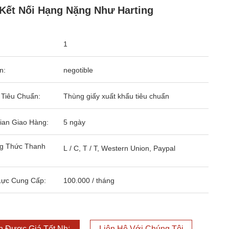
Kết Nối Hạng Nặng Như Harting
1
n:
negotible
 Tiêu Chuẩn:
Thùng giấy xuất khẩu tiêu chuẩn
ian Giao Hàng:
5 ngày
g Thức Thanh
L / C, T / T, Western Union, Paypal
Lực Cung Cấp:
100.000 / tháng
 Được Giá Tốt Nhất
Liên Hệ Với Chúng Tôi