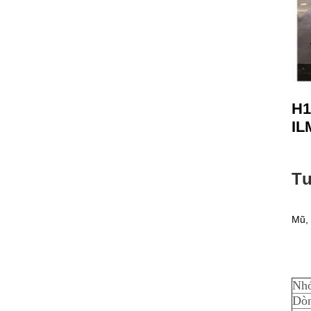
H1
IL
Tư
Mũ, 
Nh
Dòn