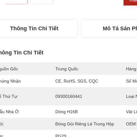
Thông Tin Chi Tiết
Mô Tả Sản 
hông Tin Chi Tiết
guồn Gốc
Trung Quốc
Hàng
hứng Nhận
CE, RoHS, SGS, CQC
Số M
ố Thứ Tự:
09300160441
Loại 
ẫu Nhà Ở:
Dòng H16B
Vật L
i:
Đóng Gói Riêng Lẻ Trong Hộp
OEM:
i:
PG29