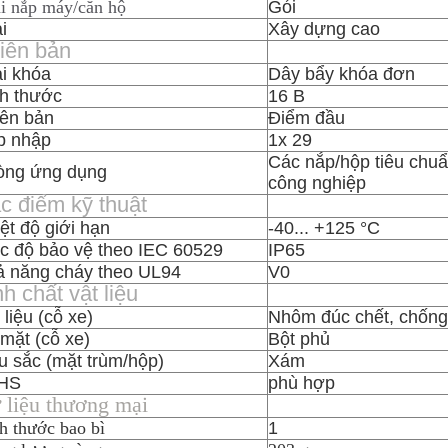
i nắp máy/căn hộ
Gói
i
Xây dựng cao
iên bản
i khóa
Dây bẩy khóa đơn
h thước
16 B
ên bản
Điểm đầu
p nhập
1x 29
Các nắp/hộp tiêu chuẩ
òng ứng dụng
công nghiệp
c điểm kỹ thuật
ệt độ giới hạn
-40... +125 °C
 độ bảo vệ theo IEC 60529
IP65
ả năng cháy theo UL94
V0
nh chất vật liệu
 liệu (cỗ xe)
Nhôm đúc chết, chốn
mặt (cỗ xe)
Bột phủ
 sắc (mặt trùm/hộp)
Xám
HS
phù hợp
 liệu thương mại
h thước bao bì
1