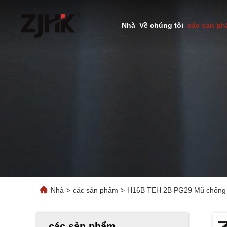
Nhà
Về chúng tôi
các sản p
Nhà
>
các sản phẩm
>
H16B TEH 2B PG29 Mũ chống n
các sản phẩm