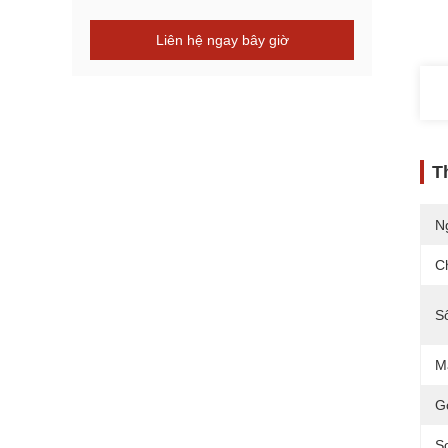
Liên hệ ngay bây giờ
T
N
C
S
M
Gó
Sợ