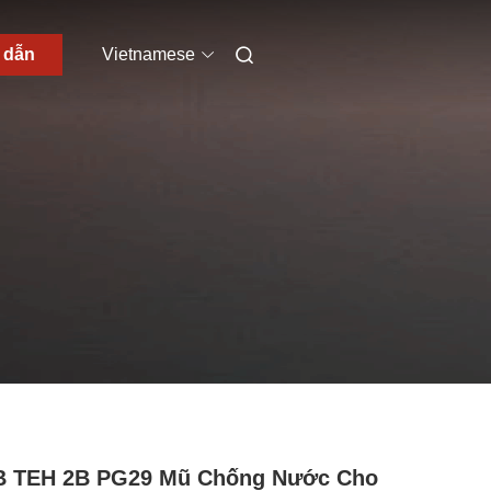
h dẫn
Vietnamese
B TEH 2B PG29 Mũ Chống Nước Cho