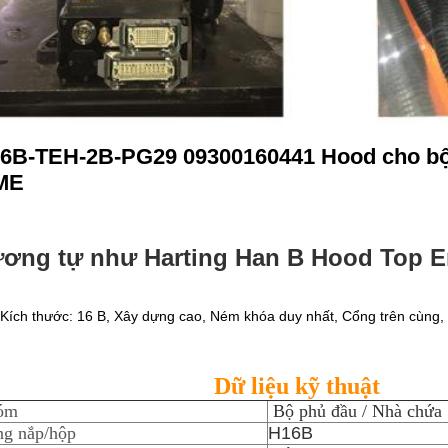
6B-TEH-2B-PG29 09300160441 Hood cho bộ 
ME
ơng tự như Harting Han B Hood Top En
Kích thước: 16 B, Xây dựng cao, Ném khóa duy nhất, Cổng trên cùng,
Dữ liệu kỹ thuật
óm
Bộ phủ đầu / Nhà chứa
g nắp/hộp
H16B