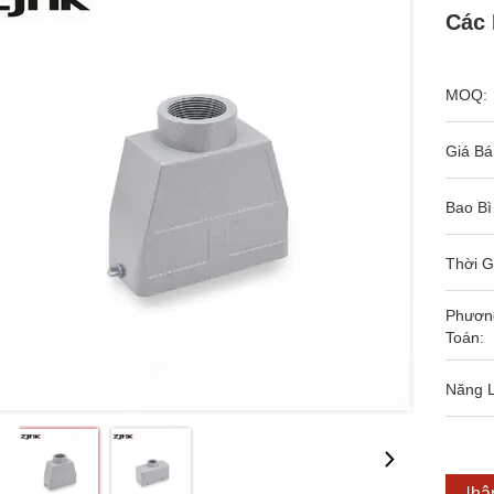
Các 
MOQ:
Giá Bá
Bao Bì
Thời G
Phươn
Toán:
Năng 
Nhận