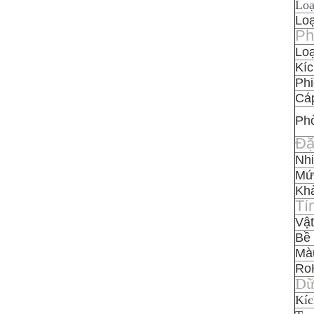
Loạ
Loạ
Ph
Loạ
Kíc
Phi
Cá
Ph
Đặ
Nhi
Mức
Kh
Tí
Vật
Bề 
Màu
Ro
Dữ
Kíc