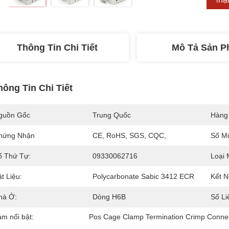
Thông Tin Chi Tiết
Mô Tả Sản 
hông Tin Chi Tiết
guồn Gốc
Trung Quốc
Hàng
hứng Nhận
CE, RoHS, SGS, CQC,
Số M
ố Thứ Tự:
09330062716
Loại 
t Liệu:
Polycarbonate Sabic 3412 ECR
Kết N
hà Ở:
Dòng H6B
Số Li
àm nổi bật:
Pos Cage Clamp Termination Crimp Conne