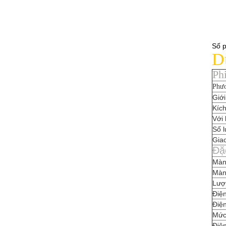
Số 
Dữ
Ph
Phươ
Giới
Kíc
Với
Số l
Giao
Đặ
Màn
Màn
Lượ
Điện
Điện
Mức
Điện