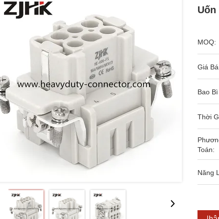
Uốn
MOQ:
Giá Bá
Bao Bì
Thời G
Phươn
Toán:
Năng 
Nhận