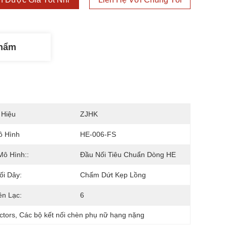
Phẩm
 Hiệu
ZJHK
ô Hình
HE-006-FS
Mô Hình::
Đầu Nối Tiêu Chuẩn Dòng HE
ối Dây:
Chấm Dứt Kẹp Lồng
ên Lạc:
6
ctors
, 
Các bộ kết nối chèn phụ nữ hạng nặng