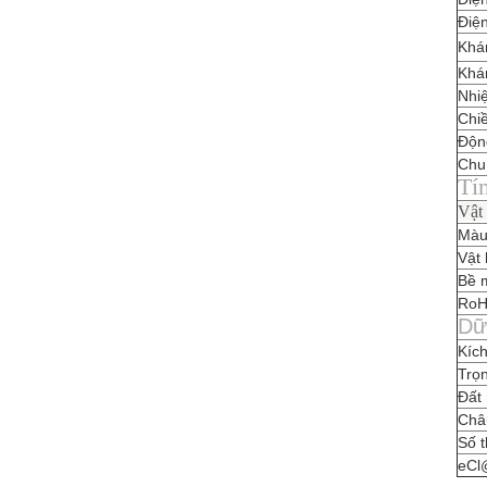
Điệ
Khá
Khán
Nhiệ
Chiề
Động
Chu 
Tín
Vật 
Màu
Vật 
Bề m
Ro
Dữ
Kích
Trọ
Đất
Châ
Số 
eCl