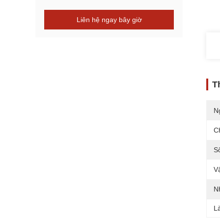
Liên hệ ngay bây giờ
T
N
C
S
Vậ
N
L