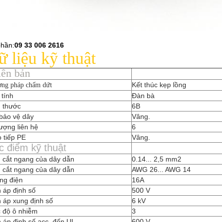
phần:
09 33 006 2616
 liệu kỹ thuật
iên bản
Kết thúc kẹp lồng
ng pháp chấm dứt
 tính
Đàn bà
h thước
6B
 bảo vệ dây
Vâng.
ượng liên hệ
6
 tiếp PE
Vâng.
c điểm kỹ thuật
 cắt ngang của dây dẫn
0.14... 2,5 mm2
 cắt ngang của dây dẫn
AWG 26... AWG 14
ng điện
16A
 áp định số
500 V
 áp xung định số
6 kV
 độ ô nhiễm
3
 áp định số acc. đến UL
600 V