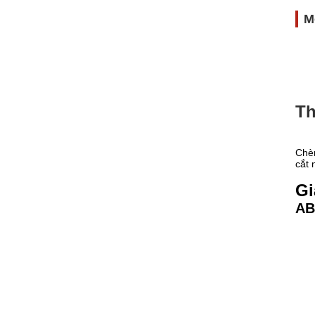
M
Th
Chèn
cắt 
Gi
AB