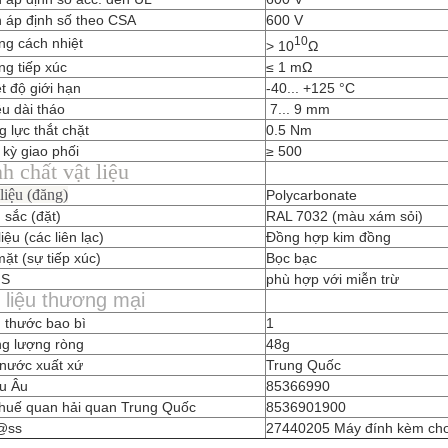
n áp định số theo CSA
600 V
10
ng cách nhiệt
> 10
Ω
g tiếp xúc
≤ 1 mΩ
t độ giới hạn
-40... +125 °C
u dài tháo
7... 9 mm
 lực thắt chặt
0.5 Nm
kỳ giao phối
≥ 500
h chất vật liệu
liệu (đăng)
Polycarbonate
 sắc (đặt)
RAL 7032 (màu xám sỏi)
liệu (các liên lạc)
Đồng hợp kim đồng
ặt (sự tiếp xúc)
Bọc bạc
HS
phù hợp với miễn trừ
 liệu thương mại
 thước bao bì
1
ng lượng ròng
48g
 nước xuất xứ
Trung Quốc
u Âu
85366990
thuế quan hải quan Trung Quốc
8536901900
@ss
27440205 Máy đính kèm cho