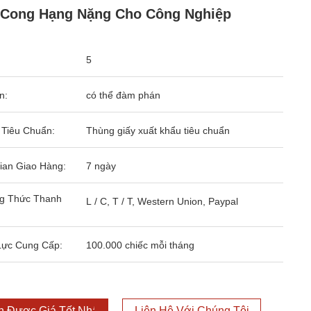
 Cong Hạng Nặng Cho Công Nghiệp
5
n:
có thể đàm phán
 Tiêu Chuẩn:
Thùng giấy xuất khẩu tiêu chuẩn
ian Giao Hàng:
7 ngày
g Thức Thanh
L / C, T / T, Western Union, Paypal
Lực Cung Cấp:
100.000 chiếc mỗi tháng
 Được Giá Tốt Nhất
Liên Hệ Với Chúng Tôi